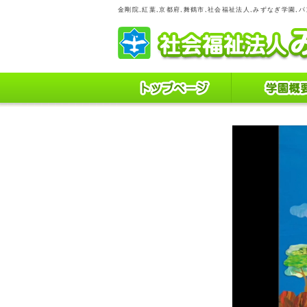
金剛院,紅葉,京都府,舞鶴市,社会福祉法人,みずなぎ学園,パ