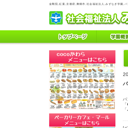
金剛院,紅葉,京都府,舞鶴市,社会福祉法人,みずなぎ学園,パ
2
パ
「
「
[