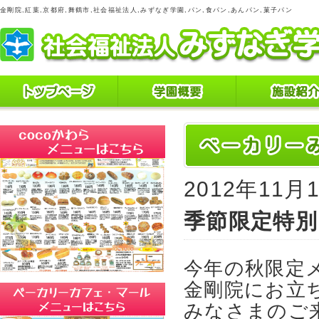
金剛院,紅葉,京都府,舞鶴市,社会福祉法人,みずなぎ学園,パン,食パン,あんパン,菓子パン
2012年11月
季節限定特別
今年の秋限定
金剛院にお立
みなさまのご