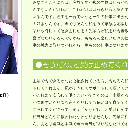
みなさんこんにちは。突然ですが私の性格はせっか
んてないんだけれど、これだけははっきり言えるん
いるんです。理由を一言でいうと一生の仕事に出会
大好きなんです。今ではそんな私をみて家族も応援
そりゃ悔しくて泣きましたよ！先輩方が私よりも素
喜ばせたりするんですから。もちろん楽しいだけの
事の魅力に取りつかれたら一生ものの仕事になりま
主婦でもできるかなと心配されている方、もちろん
トしてくれます。私がそうしてサポートして頂いて
がこれまで安心して働くことができたのは、主婦だ
がつまずいたり落ち込んだりしても長い目で育てて
共感してくださって、まず「そうだね」と受け止め
私自身どんなに救われたかわかりませんし、先輩に
ん。あとは勇気と本気で自分自身が取り組むだけで