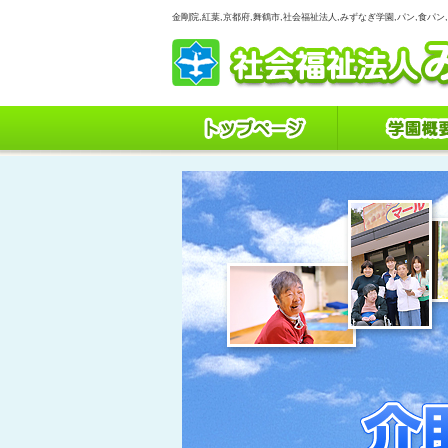
金剛院,紅葉,京都府,舞鶴市,社会福祉法人,みずなぎ学園,パン,食パン