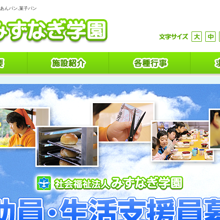
,あんパン,菓子パン