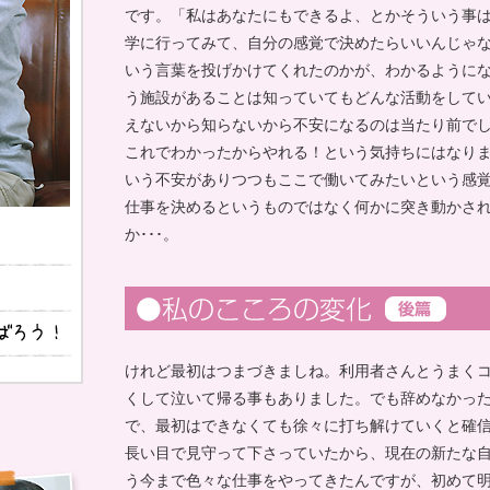
です。「私はあなたにもできるよ、とかそういう事
学に行ってみて、自分の感覚で決めたらいいんじゃ
いう言葉を投げかけてくれたのかが、わかるように
う施設があることは知っていてもどんな活動をして
えないから知らないから不安になるのは当たり前で
これでわかったからやれる！という気持ちにはなり
いう不安がありつつもここで働いてみたいという感
仕事を決めるというものではなく何かに突き動かさ
か･･･。
けれど最初はつまづきましね。利用者さんとうまく
くして泣いて帰る事もありました。でも辞めなかっ
で、最初はできなくても徐々に打ち解けていくと確
長い目で見守って下さっていたから、現在の新たな
う今まで色々な仕事をやってきたんですが、初めて