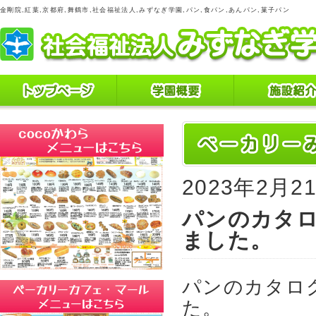
金剛院,紅葉,京都府,舞鶴市,社会福祉法人,みずなぎ学園,パン,食パン,あんパン,菓子パン
2023年2月2
パンのカタ
ました。
パンのカタロ
た。