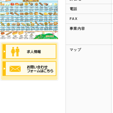
電話
FAX
事業内容
マップ