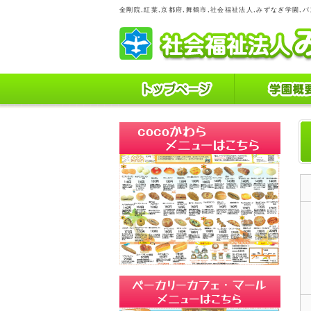
金剛院,紅葉,京都府,舞鶴市,社会福祉法人,みずなぎ学園,パ