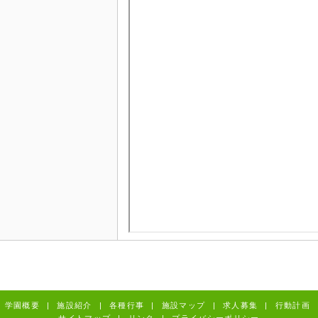
学園概要
|
施設紹介
|
各種行事
|
施設マップ
|
求人募集
|
行動計画