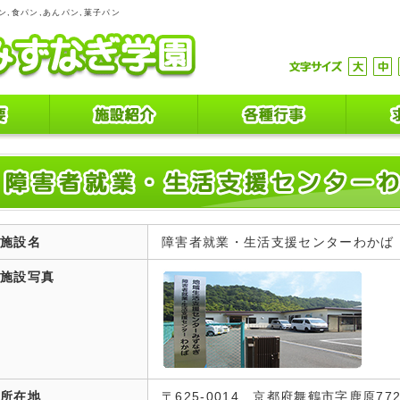
ン,食パン,あんパン,菓子パン
施設名
障害者就業・生活支援センターわかば
施設写真
所在地
〒625-0014 京都府舞鶴市字鹿原77