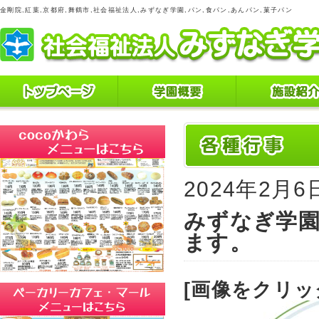
金剛院,紅葉,京都府,舞鶴市,社会福祉法人,みずなぎ学園,パン,食パン,あんパン,菓子パン
2024年2月6
みずなぎ学園
ます。
[画像をクリッ