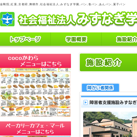
金剛院,紅葉,京都府,舞鶴市,社会福祉法人,みずなぎ学園,パン,食パン,あんパン,菓子パン