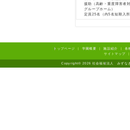
援助（高齢・重度障害者
グループホーム）
定員25名（内5名短期入
トップページ
|
学園概要
|
施設紹介
|
各
サイトマップ
|
Copyright© 2026 社会福祉法人 みずなぎ学