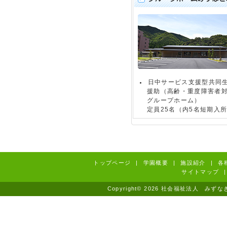
日中サービス支援型共同
援助（高齢・重度障害者
グループホーム）
定員25名（内5名短期入
トップページ
|
学園概要
|
施設紹介
|
各
サイトマップ
|
Copyright© 2026 社会福祉法人 みずなぎ学