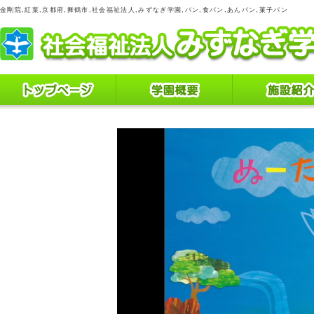
金剛院,紅葉,京都府,舞鶴市,社会福祉法人,みずなぎ学園,パン,食パン,あんパン,菓子パン